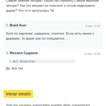
Самые нижние четыре? (было бы странно) Самые верхние
четыре? Как это мешает их очистить и потом заделывать
дырки? Что-то я запуталась %)
2.
Braid Acer
9 мая, 12:34
Хотя по картинке, наверное, понятно. Если есть линии с
дырками, то выше уже не очищаются...
3.
Михаил Судаков
12 мая, 03:49
№2. Braid Acer
Да, всё так.
Iniciar sesión
Solo los usuarios autorizados pueden dejar comentarios