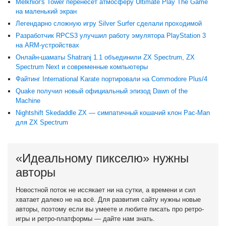
Melkhior's Tower перенесёт атмосферу Ultimate Play The Game
на маленький экран
Легендарно сложную игру Silver Surfer сделали проходимой
Разработчик RPCS3 улучшил работу эмулятора PlayStation 3
на ARM-устройствах
Онлайн-шаматы Shatranj 1.1 объединили ZX Spectrum, ZX
Spectrum Next и современные компьютеры
Файтинг International Karate портировали на Commodore Plus/4
Quake получил новый официальный эпизод Dawn of the
Machine
Nightshift Skedaddle ZX — симпатичный кошачий клон Pac-Man
для ZX Spectrum
«Идеальному пикселю» нужны
авторы
Новостной поток не иссякает ни на сутки, а времени и сил
хватает далеко не на всё. Для развития сайту нужны новые
авторы, поэтому если вы умеете и любите писать про ретро-
игры и ретро-платформы — дайте нам знать.