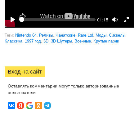
Seek
Current
01:15
time
Play
Toggle
Toggl
Mute
Fulls
Теги:
Nintendo 64
,
Релизы
,
Фанатские
,
Rare Ltd
,
Моды
,
Сиквелы
,
Классика
,
1997 год
,
3D
,
3D Шутеры
,
Военные
,
Крутые парни
Вход на сайт
Оставлять комментарии могут только авторизованные
пользователи.