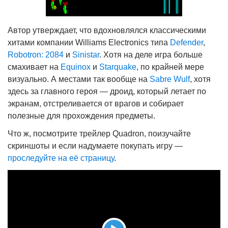
Автор утверждает, что вдохновлялся классическими
хитами компании Williams Electronics типа
Defender
,
Robotron: 2084
и
Sinistar
. Хотя на деле игра больше
смахивает на
Equinox
и
Starquake
, по крайней мере
визуально. А местами так вообще на
Sabre Wulf
, хотя
здесь за главного героя — дроид, который летает по
экранам, отстреливается от врагов и собирает
полезные для прохождения предметы.
Что ж, посмотрите трейлер Quadron, поизучайте
скриншоты и если надумаете покупать игру —
проследуйте на её страницу
.