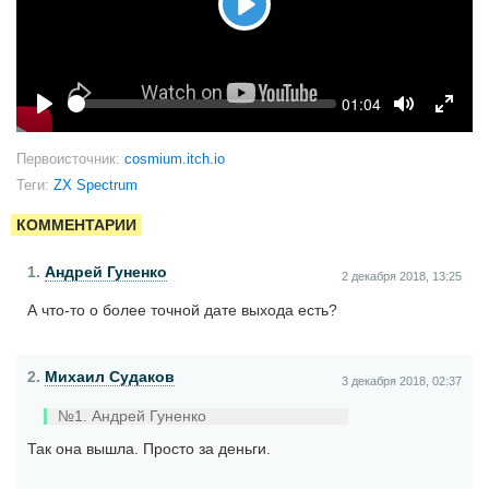
Play
Seek
Current
01:04
time
Play
Toggle
Toggl
Mute
Fulls
Первоисточник:
cosmium.itch.io
Теги:
ZX Spectrum
КОММЕНТАРИИ
1.
Андрей Гуненко
2 декабря 2018, 13:25
А что-то о более точной дате выхода есть?
2.
Михаил Судаков
3 декабря 2018, 02:37
№1. Андрей Гуненко
Так она вышла. Просто за деньги.