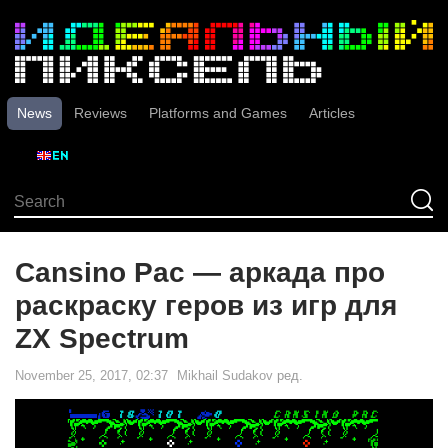
News
Reviews
Platforms and Games
Articles
Cansino Pac — аркада про
раскраску геров из игр для
ZX Spectrum
November 25, 2017, 02:37
Mikhail Sudakov
ред.