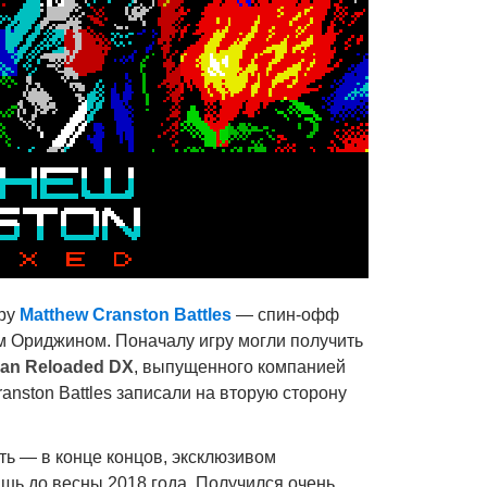
гру
Matthew Cranston Battles
— спин-офф
м Ориджином. Поначалу игру могли получить
Man Reloaded DX
, выпущенного компанией
nston Battles записали на вторую сторону
ть — в конце концов, эксклюзивом
шь до весны 2018 года. Получился очень