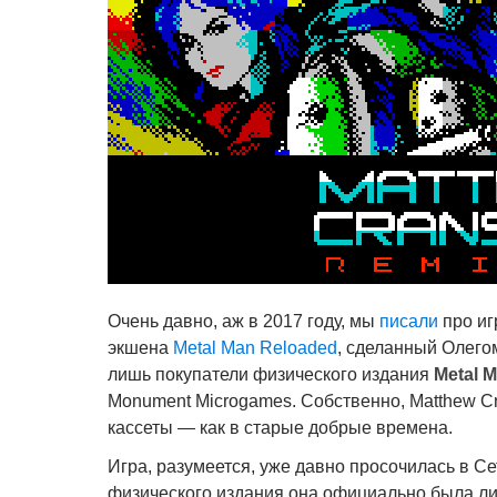
Очень давно, аж в 2017 году, мы
писали
про и
экшена
Metal Man Reloaded
, сделанный Олего
лишь покупатели физического издания
Metal 
Monument Microgames. Собственно, Matthew Cra
кассеты — как в старые добрые времена.
Игра, разумеется, уже давно просочилась в Се
физического издания она официально была ли