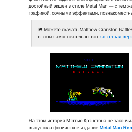
достойный экшен в стиле Metal Man — с тем ж
графикой, сочными эффектами, познакоместн
💾 Можете скачать Matthew Cranston Battl
в этом самостоятельно: вот
кассетная вер
На этом история Мэттью Крэнстона не закончи
выпустила физическое издание
Metal Man Re